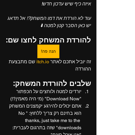
איזה כיף שיש עדכון חדש!
עוד לא הורדת את דמו המשחק?! אל תדאג 
יש כאן הסבר קטן למטה ⬇️
להורדת המשחק לחצו שם:
!הנה פה
זה יוביל אתכם לאתר 
itch.io
 שם מתבצעת 
ההורדה
שלבים להורדת המשחק:
יורדים למטה ולוחצים על הכפתור 
"Download Now" (מי היה מאמין?!)
אתם יכולים להירגע יקמצנים המשחק 
הוא בחינם רק צריך ללחוץ: "No 
thanks, just take me to the 
downloads" שזה בתרגום לעברית: 
"אני אוכל חינם" .