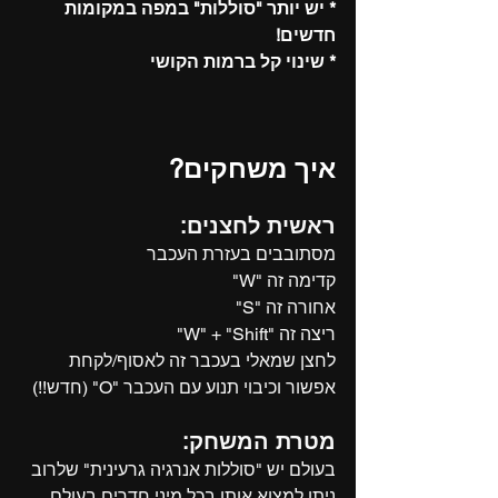
* יש יותר "סוללות" במפה במקומות 
חדשים!
* שינוי קל ברמות הקושי
איך משחקים?
ראשית לחצנים:
מסתובבים בעזרת העכבר
קדימה זה "W"
אחורה זה "S"
ריצה זה "W" + "Shift"
לחצן שמאלי בעכבר זה לאסוף/לקחת
אפשור וכיבוי תנוע עם העכבר "O" (חדש!!)
מטרת המשחק:
בעולם יש "סוללות אנרגיה גרעינית" שלרוב 
ניתן למצוא אותן בכל מיני חדרים בעולם,