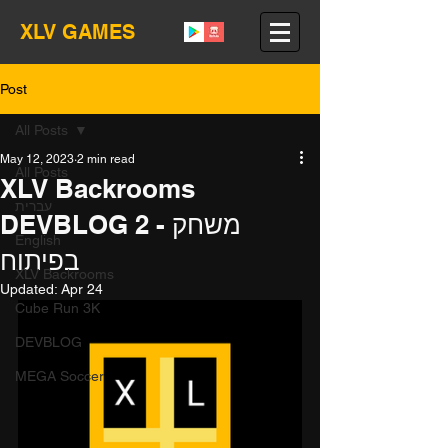
XLV GAMES
Post
All Posts
May 12, 2023
2 min read
All Posts
XLV Backrooms
עברית
DEVBLOG 2 - משחק
English
בפיתוח
XLV Backrooms
Updated:
Apr 24
Cube Run 3K
DEVBLOG
MEGA Soccer