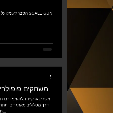
הסבר לעומק על תפקודו של כל סקריפט במשחק SCALE GUN
XLV Games - משחקים פופולר
דרך מסלולים מאתגרים ותתחמ
חוויה חדשה ומרגשת. זמין לטלפון...