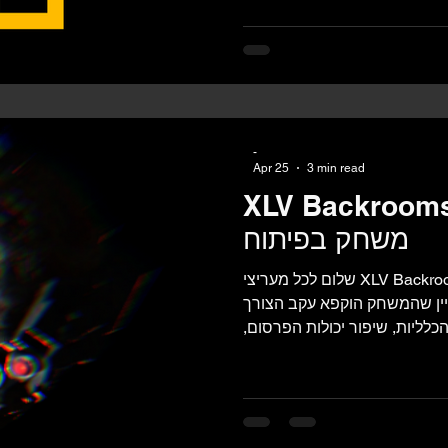
לא רק שמות משחקים, לוגואים,
ך, סרטונים, גרפיקה, עיצובים,
ים יצירתיים אחרים שנוצרו על
ידי Roi Hakak / XLV Games, מוגן בזכויות יוצרים ובדיני קניין
-
Apr 25
3 min read
XLV Backrooms
משחק בפיתוח
שלום לכל מעריצי XLV Backrooms ! בפוסט זה אסביר לכם על
ין שהמשחק הוקפא עקב הצורך
כלליות, שיפור יכולות הפרסום,
הבנה על תחום משחקי הווידאו
 תהיו עצובים :( המשחק יחזור
לפיתוח בעתיד אחרי תכנית השלבים הבאה! (1) משחק מובייל
חדש ---> (2) משחק אימה למחשב ---> (3) XLV Backrooms
שון! - עם משחק מובייל שיופץ