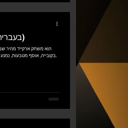
בקרוב 🥳 ותאמינו שעם היכול
Cube Run 3K (בעברית)
בקובייה, אוסף מטבעות, נמנע ממכשולים ופותח רמות חדשות.