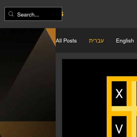
XLV GAMES
English
עברית
All Posts