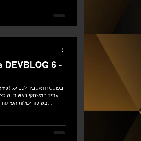
המקורי באתר זה, לרבות אך 
טקסטים, תמונות, צילומי מס
קבצים להורדה, תוכן האתר וחומר
רוחני החלים לפי החוק. © 2021–2026 Roi Hak
 DEVBLOG 6 -
עתיד המשחק! ראשית יש לצי
בשיפור יכולות הפיתוח ה
התבססות, הגדלת ידע ו
והתמקדות בשוק המובייל. אבל אל
כרגע אנחנו בסוף השלב הרא